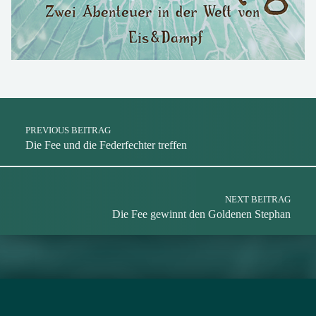
Skip back to main navigation
Post navigation
Christian Vogt
Eis&Dampf
Hannah Möllmann
PREVIOUS BEITRAG
Jörg Hagenberg
Die Fee und die Federfechter treffen
Judith Vogt
Kreuzkönig
Rollenspiel
NEXT BEITRAG
Die Fee gewinnt den Goldenen Stephan