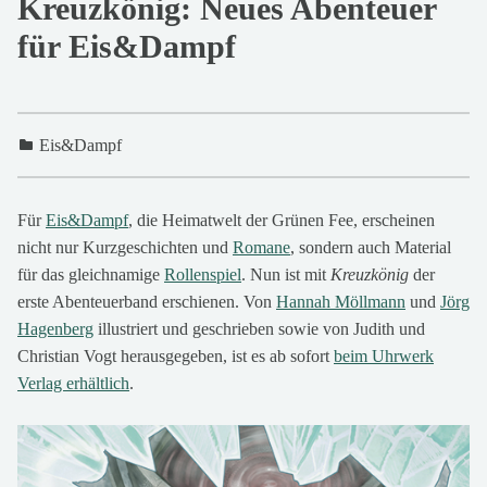
Kreuzkönig: Neues Abenteuer
für Eis&Dampf
Eis&Dampf
3
0
Für
Eis&Dampf
, die Heimatwelt der Grünen Fee, erscheinen
.
nicht nur Kurzgeschichten und
Romane
, sondern auch Material
D
für das gleichnamige
Rollenspiel
. Nun ist mit
Kreuzkönig
der
e
erste Abenteuerband erschienen. Von
Hannah Möllmann
und
Jörg
z
Hagenberg
illustriert und geschrieben sowie von Judith und
e
Christian Vogt herausgegeben, ist es ab sofort
beim Uhrwerk
m
Verlag erhältlich
.
b
e
r
2