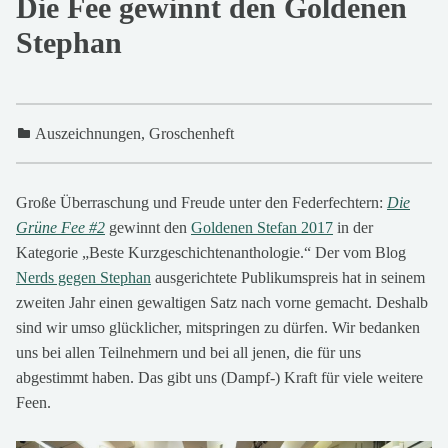
Die Fee gewinnt den Goldenen
Stephan
Auszeichnungen
,
Groschenheft
3
0
Große Überraschung und Freude unter den Federfechtern:
Die
.
Grüne Fee #2
gewinnt den
Goldenen Stefan 2017
in der
D
Kategorie „Beste Kurzgeschichtenanthologie.“ Der vom Blog
e
Nerds gegen Stephan
ausgerichtete Publikumspreis hat in seinem
z
zweiten Jahr einen gewaltigen Satz nach vorne gemacht. Deshalb
e
sind wir umso glücklicher, mitspringen zu dürfen. Wir bedanken
m
uns bei allen Teilnehmern und bei all jenen, die für uns
b
abgestimmt haben. Das gibt uns (Dampf-) Kraft für viele weitere
e
Feen.
r
2