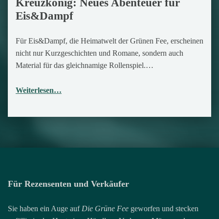
Kreuzkönig: Neues Abenteuer für
30. Dezember 2017
Eis&Dampf
Für Eis&Dampf, die Heimatwelt der Grünen Fee, erscheinen
nicht nur Kurzgeschichten und Romane, sondern auch
Material für das gleichnamige Rollenspiel.…
Weiterlesen…
Für Rezensenten und Verkäufer
Sie haben ein Auge auf
Die Grüne Fee
geworfen und stecken