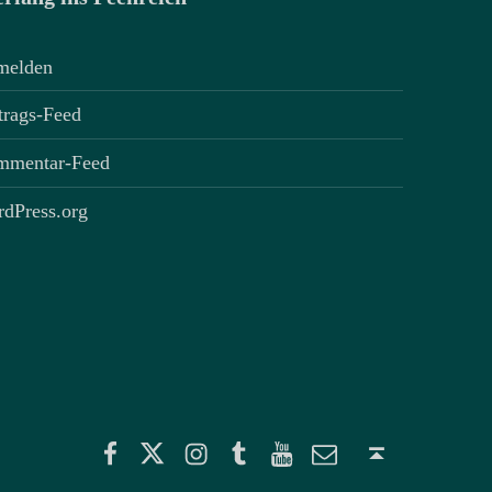
melden
trags-Feed
mmentar-Feed
dPress.org
Facebook
Twitter
Instagram
Tumblr
YouTube
E-Mail
Back to top ↑