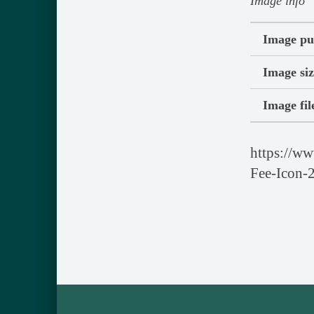
Image info
Image pu
Image siz
Image fi
https://ww
Fee-Icon-
Skip back to main navigation
Post navigation