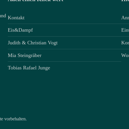
und
Kontakt
An
Eis&Dampf
Ein
Judith & Christian Vogt
Ko
Mia Steingräber
Wor
Tobias Rafael Junge
e vorbehalten.