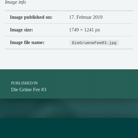
Image info
Image published on:
17. Februar 2019
Image size:
1749 × 1241 px
Image file name:
DieGrueneFee03.jpg
Post navigation
PUBLISHED IN
Die Grüne Fee #3