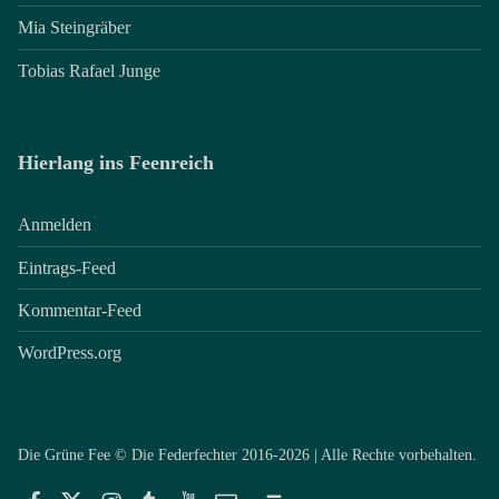
Mia Steingräber
Tobias Rafael Junge
Hierlang ins Feenreich
Anmelden
Eintrags-Feed
Kommentar-Feed
WordPress.org
Die Grüne Fee © Die Federfechter 2016-2026 | Alle Rechte vorbehalten.
Facebook
Twitter
Instagram
Tumblr
YouTube
E-Mail
Back to top ↑