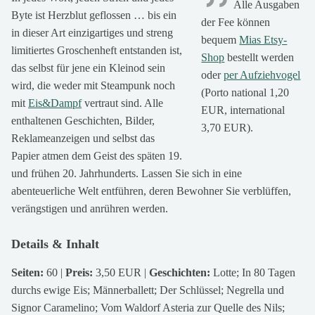
Alle Ausgaben
Byte ist Herzblut geflossen … bis ein
der Fee können
in dieser Art einzigartiges und streng
bequem
Mias Etsy-
limitiertes Groschenheft entstanden ist,
Shop
bestellt werden
das selbst für jene ein Kleinod sein
oder
per Aufziehvogel
wird, die weder mit Steampunk noch
(Porto national 1,20
mit
Eis&Dampf
vertraut sind. Alle
EUR, international
enthaltenen Geschichten, Bilder,
3,70 EUR).
Reklameanzeigen und selbst das
Papier atmen dem Geist des späten 19.
und frühen 20. Jahrhunderts. Lassen Sie sich in eine
abenteuerliche Welt entführen, deren Bewohner Sie verblüffen,
verängstigen und anrühren werden.
Details & Inhalt
Seiten:
60 |
Preis:
3,50 EUR |
Geschichten:
Lotte; In 80 Tagen
durchs ewige Eis; Männerballett; Der Schlüssel; Negrella und
Signor Caramelino; Vom Waldorf Asteria zur Quelle des Nils;