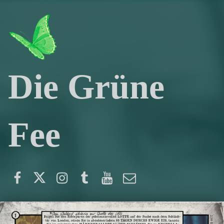
Die Grüne
Fee
Facebook
Twitter
Instagram
Tumblr
YouTube
E-Mail